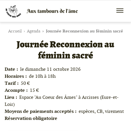
Aux tambours de l'âme
Vente
Menu
de
mobile
tambours
chamaniques,
Accueil
Agenda
Journée Reconnexion au féminin sacré
de
Journée Reconnexion au
créations
peaux
féminin sacré
et
bois
et
de
Date :
le dimanche 11 octobre 2026
peintures
Horaires :
de 10h à 18h
canalisées,
Tarif :
50 €
soins
énergétiques,
Acompte :
15 €
stages
Lieu :
Espace "Au Coeur des Âmes" à Arcisses (Eure-et-
Loir)
Moyens de paiements acceptés :
espèces, CB, virement
Réservation obligatoire