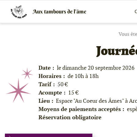
Aux tambours de l'âme
C
Vente
de
tambours
chamaniques,
de
créations
Journé
peaux
et
bois
et
Date :
le dimanche 20 septembre 2026
de
Horaires :
de 10h à 18h
peintures
canalisées,
Tarif :
50 €
soins
Acompte :
15 €
énergétiques,
stages
Lieu :
Espace "Au Coeur des Âmes" à Arc
Moyens de paiements acceptés :
espè
Réservation obligatoire