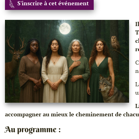
S'inscrire à cet événement
I
T
c
r
C
n
L
u
L
accompagner au mieux le cheminement de chacu
Au programme :