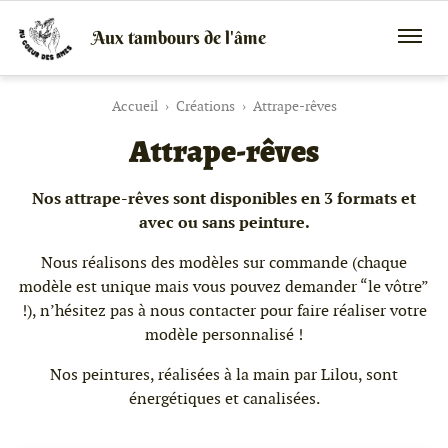
Aux tambours de l'âme
Vente
Menu
de
mobile
tambours
chamaniques,
Accueil
Créations
Attrape-rêves
de
Attrape-rêves
créations
peaux
et
bois
Nos attrape-rêves sont disponibles en 3 formats et
et
avec ou sans peinture.
de
peintures
Nous réalisons des modèles sur commande (chaque
canalisées,
modèle est unique mais vous pouvez demander “le vôtre”
soins
énergétiques,
!), n’hésitez pas à nous contacter pour faire réaliser votre
stages
modèle personnalisé !
Nos peintures, réalisées à la main par Lilou, sont
énergétiques et canalisées.