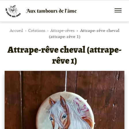
Aux tambours de l'âme
Vente
Menu
de
mobile
tambours
chamaniques,
Accueil
Créations
Attrape-rêves
Attrape-rêve cheval
de
(attrape-rêve 1)
créations
Attrape-rêve cheval (attrape-
peaux
et
bois
rêve 1)
et
de
peintures
canalisées,
soins
énergétiques,
stages