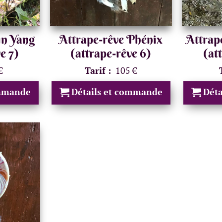
in Yang
Attrape-rêve Phénix
Attrap
e 7)
(attrape-rêve 6)
(at
€
Tarif :
105 €
ommande
Détails et commande
Dét