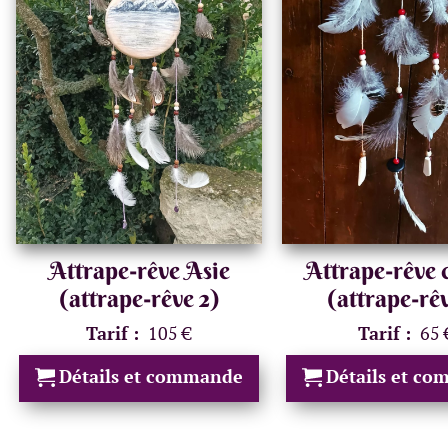
Attrape-rêve Asie
Attrape-rêve 
(attrape-rêve 2)
(attrape-rêv
Tarif :
105 €
Tarif :
65 
Détails et commande
Détails et c