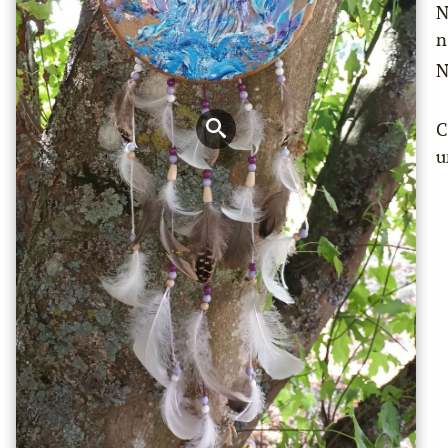
N
n
N
C
u