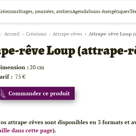
réations
Stages, journées, ateliers
Agenda
Soins énergétiques
Té
Accueil
Créations
Attrape-rêves
Attrape-rêve Loup (
pe-rêve Loup (attrape-r
imension :
20 cm
arif :
75 €
Commander ce produit
os attrape-rêves sont disponibles en 3 formats et a
aille dans cette page
).