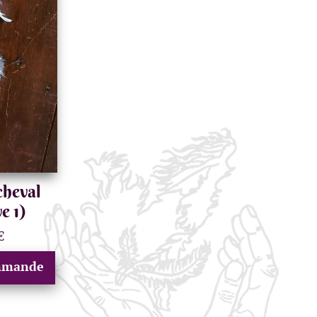
cheval
e 1)
€
ommande