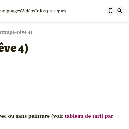
Nous
Effectuer
moignages
Vidéos
Infos pratiques
contacter
une
par
recherch
téléphone
dans
ce
site
attrape-rêve 4)
êve 4)
vec ou sans peinture (voir
tableau de tarif par