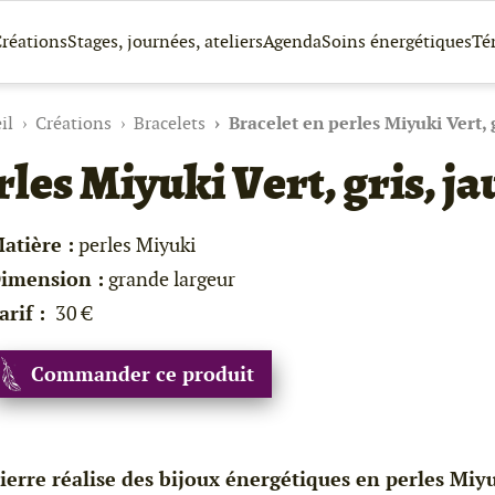
réations
Stages, journées, ateliers
Agenda
Soins énergétiques
Té
il
Créations
Bracelets
Bracelet en perles Miyuki Vert, g
les Miyuki Vert, gris, ja
atière :
perles Miyuki
imension :
grande largeur
arif :
30 €
Commander ce produit
ierre réalise des bijoux énergétiques en perles Miyu