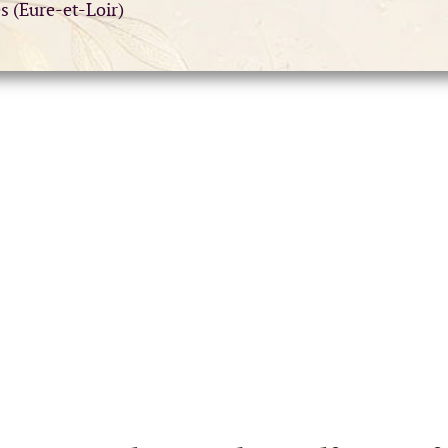
es (Eure-et-Loir)