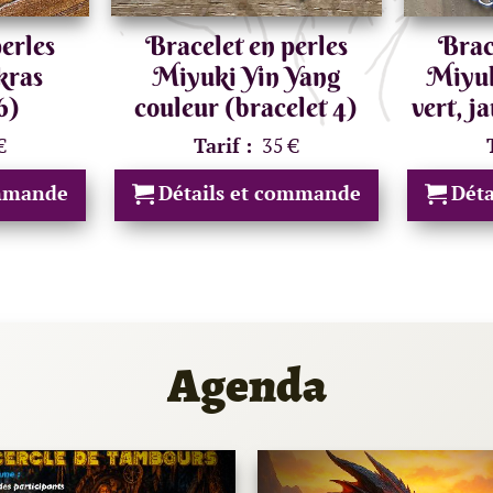
erles
Bracelet en perles
Brac
kras
Miyuki Yin Yang
Miyuk
6)
couleur (bracelet 4)
vert, j
€
Tarif :
35 €
ommande
Détails et commande
Dét
Agenda