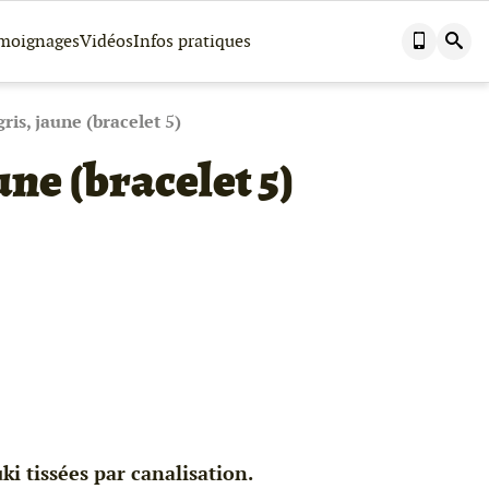
Nous
Effectuer
moignages
Vidéos
Infos pratiques
contacter
une
par
recherch
téléphone
dans
ce
site
ris, jaune (bracelet 5)
une (bracelet 5)
ki tissées par canalisation.