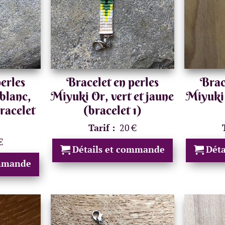
erles
Bracelet en perles
Brac
blanc,
Miyuki Or, vert et jaune
Miyuki 
bracelet
(bracelet 1)
Tarif :
20 €
€
Détails et commande
Dét
ommande