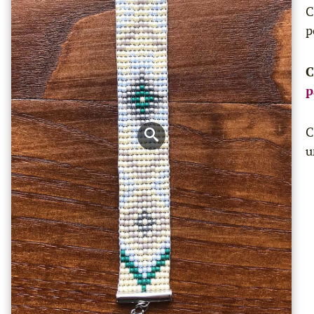
C
p
C
p
C
u