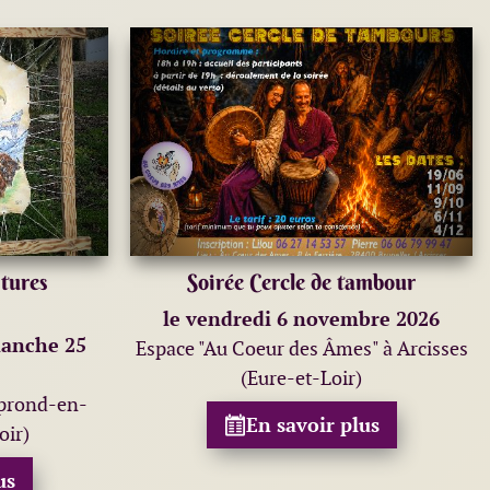
tures
Soirée Cercle de tambour
le vendredi 6 novembre 2026
manche 25
Espace "Au Coeur des Âmes" à Arcisses
(Eure-et-Loir)
mprond-en-
En savoir plus
oir)
us