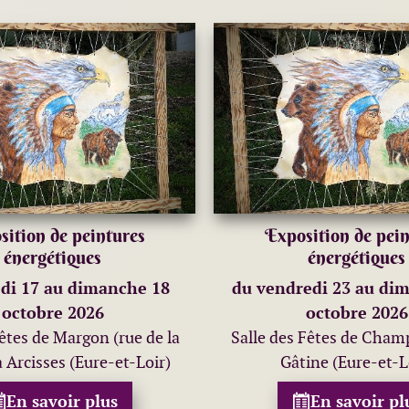
sition de peintures
Exposition de pein
énergétiques
énergétiques
di 17 au dimanche 18
du vendredi 23 au di
octobre 2026
octobre 2026
fêtes de Margon (rue de la
Salle des Fêtes de Cha
 Arcisses (Eure-et-Loir)
Gâtine (Eure-et-L
En savoir plus
En savoir pl