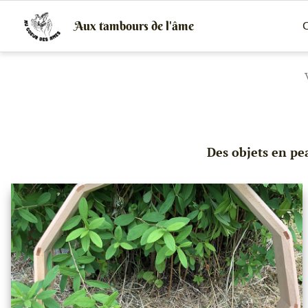
Aux tambours de l'âme
C
Vente
de
tambours
chamaniques,
de
créations
peaux
et
bois
et
Des objets en pea
de
peintures
canalisées,
soins
énergétiques,
stages