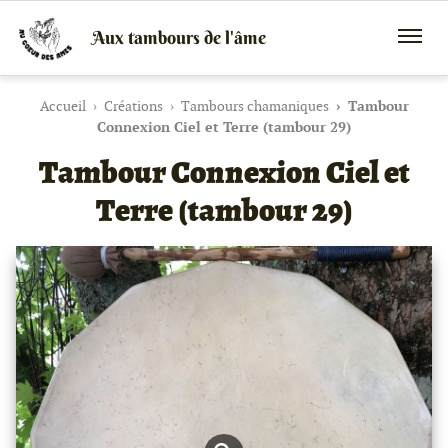
Aux tambours de l'âme
Vente
Menu
de
mobile
tambours
chamaniques,
Accueil
Créations
Tambours chamaniques
Tambour
de
Connexion Ciel et Terre (tambour 29)
créations
Tambour Connexion Ciel et
peaux
et
bois
Terre (tambour 29)
et
de
peintures
canalisées,
soins
énergétiques,
stages