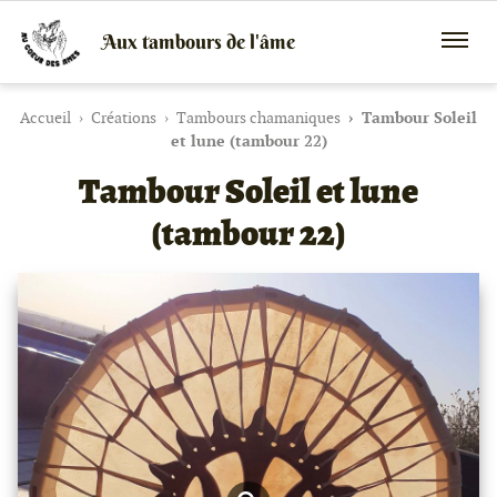
Aux tambours de l'âme
Vente
Menu
de
mobile
tambours
chamaniques,
Accueil
Créations
Tambours chamaniques
Tambour Soleil
de
et lune (tambour 22)
créations
Tambour Soleil et lune
peaux
et
bois
(tambour 22)
et
de
peintures
canalisées,
soins
énergétiques,
stages