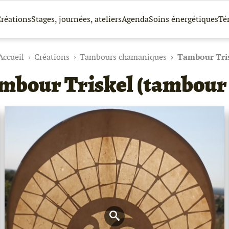
réations
Stages, journées, ateliers
Agenda
Soins énergétiques
Té
Accueil
Créations
Tambours chamaniques
Tambour Tris
mbour Triskel (tambour 