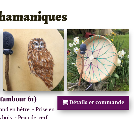
chamaniques
(tambour 61)
Détails et commande
ond en hêtre
Prise en
s bois
Peau de cerf