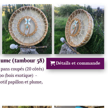
lume (tambour 58)
Détails et commande
 pans coupés (20 côtés)
ipo (bois exotique)
otif papillon et plume,