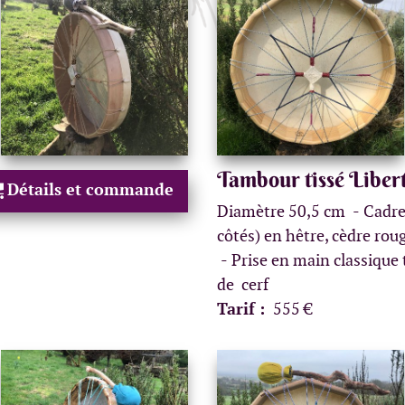
Tambour tissé Liber
Détails et commande
Diamètre 50,5 cm
Cadre
côtés) en hêtre, cèdre roug
Prise en main classique 
de cerf
Tarif :
555 €