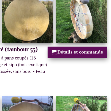
té (tambour 55)
Détails et commande
 à pans coupés (16
e et sipo (bois exotique)
tissée, sans bois
Peau