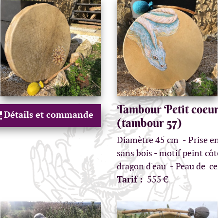
Tambour Petit coeur
Détails et commande
(tambour 57)
Diamètre 45 cm
Prise e
sans bois - motif peint cô
dragon d'eau
Peau de ce
Tarif :
555 €