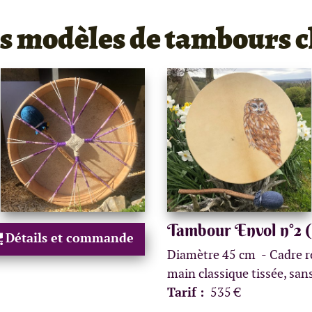
rs modèles de tambours 
Tambour Envol n°2 
Détails et commande
Diamètre 45 cm
Cadre r
main classique tissée, san
Tarif :
535 €