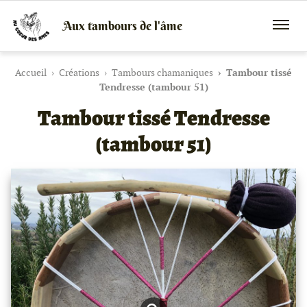
Aux tambours de l'âme
Vente
Menu
de
mobile
tambours
chamaniques,
Accueil
Créations
Tambours chamaniques
Tambour tissé
de
Tendresse (tambour 51)
créations
Tambour tissé Tendresse
peaux
et
bois
(tambour 51)
et
de
peintures
canalisées,
soins
énergétiques,
stages