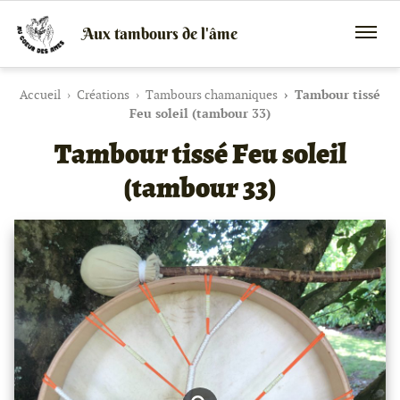
Aux tambours de l'âme
Vente
Menu
de
mobile
tambours
chamaniques,
Accueil
Créations
Tambours chamaniques
Tambour tissé
de
Feu soleil (tambour 33)
créations
Tambour tissé Feu soleil
peaux
et
bois
(tambour 33)
et
de
peintures
canalisées,
soins
énergétiques,
stages