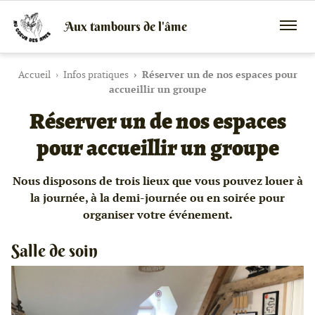
Aux tambours de l'âme
Vente
Menu
de
mobile
tambours
chamaniques,
Accueil
Infos pratiques
Réserver un de nos espaces pour
de
accueillir un groupe
créations
Réserver un de nos espaces
peaux
et
bois
pour accueillir un groupe
et
de
peintures
Nous disposons de trois lieux que vous pouvez louer à
canalisées,
la journée, à la demi-journée ou en soirée pour
soins
énergétiques,
organiser votre événement.
stages
Salle de soin