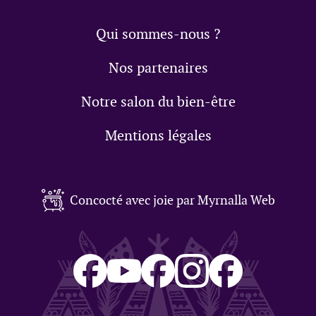
Qui sommes-nous ?
Nos partenaires
Notre salon du bien-être
Mentions légales
Concocté avec joie par Myrnalla Web
Salon
Aux
Lilou
Pierre
Pierre
du
tambours
sur
sur
sur
bien-
de
Facebook
Instagram
Facebo