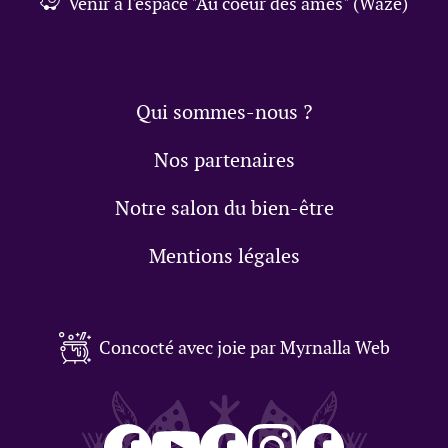
Venir à l'espace "Au coeur des âmes" (Waze)
Qui sommes-nous ?
Nos partenaires
Notre salon du bien-être
Mentions légales
Concocté avec joie par Myrnalla Web
Salon
Aux
Lilou
Pierre
Pierre