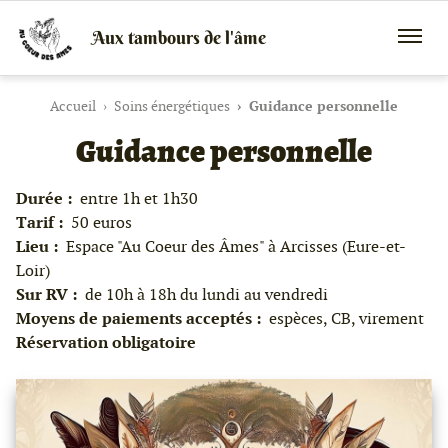
Aux tambours de l'âme
Vente
Menu
de
mobile
tambours
chamaniques,
Accueil
Soins énergétiques
Guidance personnelle
de
Guidance personnelle
créations
peaux
et
bois
Durée :
entre 1h et 1h30
et
Tarif :
50 euros
de
Lieu :
Espace "Au Coeur des Âmes" à Arcisses (Eure-et-
peintures
canalisées,
Loir)
soins
Sur RV :
de 10h à 18h du lundi au vendredi
énergétiques,
Moyens de paiements acceptés :
espèces, CB, virement
stages
Réservation obligatoire