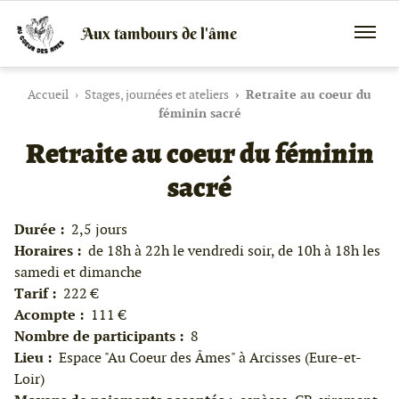
Aux tambours de l'âme
Vente
Menu
de
mobile
tambours
chamaniques,
Accueil
Stages, journées et ateliers
Retraite au coeur du
de
féminin sacré
créations
Retraite au coeur du féminin
peaux
et
bois
sacré
et
de
peintures
Durée :
2,5 jours
canalisées,
Horaires :
de 18h à 22h le vendredi soir, de 10h à 18h les
soins
énergétiques,
samedi et dimanche
stages
Tarif :
222 €
Acompte :
111 €
Nombre de participants :
8
Lieu :
Espace "Au Coeur des Âmes" à Arcisses (Eure-et-
Loir)