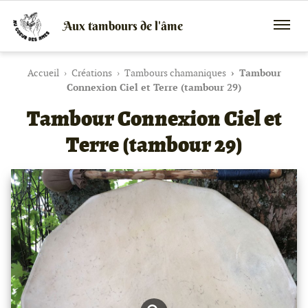
Aux tambours de l'âme
Vente
Menu
de
mobile
tambours
chamaniques,
Accueil
Créations
Tambours chamaniques
Tambour
de
Connexion Ciel et Terre (tambour 29)
créations
Tambour Connexion Ciel et
peaux
et
bois
Terre (tambour 29)
et
de
peintures
canalisées,
soins
énergétiques,
stages