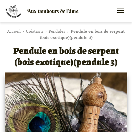
Aux tambours de l'âme
Vente
Menu
de
mobile
tambours
chamaniques,
Accueil
Créations
Pendules
Pendule en bois de serpent
de
(bois exotique)(pendule 3)
créations
Pendule en bois de serpent
peaux
et
bois
(bois exotique)(pendule 3)
et
de
peintures
canalisées,
soins
énergétiques,
stages