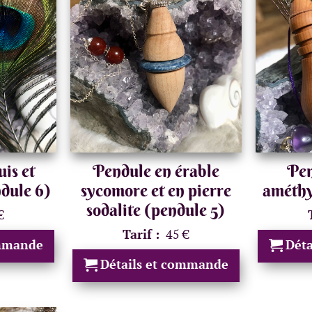
is et
Pendule en érable
Pen
dule 6)
sycomore et en pierre
améthy
sodalite (pendule 5)
€
Tarif :
45 €
ommande
Dét
Détails et commande