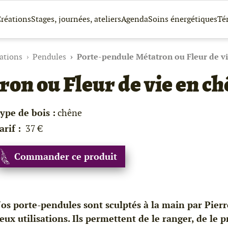
réations
Stages, journées, ateliers
Agenda
Soins énergétiques
Té
ations
Pendules
Porte-pendule Métatron ou Fleur de vi
on ou Fleur de vie en ch
ype de bois :
chêne
arif :
37 €
Commander ce produit
os porte-pendules sont sculptés à la main par Pierr
eux utilisations. Ils permettent de le ranger, de le 