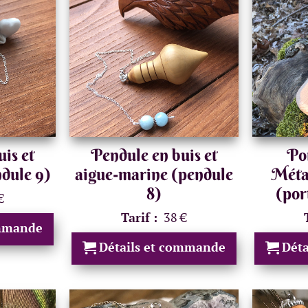
is et
Pendule en buis et
Po
dule 9)
aigue-marine (pendule
Méta
8)
(por
€
Tarif :
38 €
ommande
Détails et commande
Dét