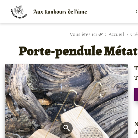
Aux tambours de l'âme
C
Vente
de
tambours
chamaniques,
Accueil
Cré
de
créations
Porte-pendule Métatr
peaux
et
bois
et
T
de
peintures
T
canalisées,
soins
énergétiques,
stages
N
d