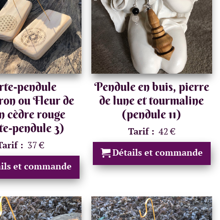
rte-pendule
Pendule en buis, pierre
on ou Fleur de
de lune et tourmaline
en cèdre rouge
(pendule 11)
te-pendule 3)
Tarif :
42 €
Tarif :
37 €
Détails et commande
ails et commande