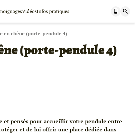
Nous
Effectuer
moignages
Vidéos
Infos pratiques
contacter
une
par
recherch
téléphone
dans
ce
site
e en chêne (porte-pendule 4)
êne (porte-pendule 4)
e et pensés pour accueillir votre pendule entre
protéger et de lui offrir une place dédiée dans