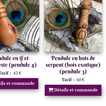
dule en if et
Pendule en bois de
ste (pendule 4)
serpent (bois exotique)
(pendule 3)
Tarif :
42 €
Tarif :
60 €
ails et commande
Détails et commande