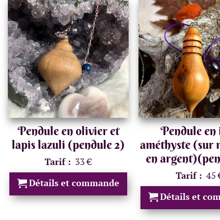
Pendule en olivier et
Pendule en i
lapis lazuli (pendule 2)
améthyste (sur
en argent)(pen
Tarif :
33 €
Tarif :
45 
Détails et commande
Détails et c