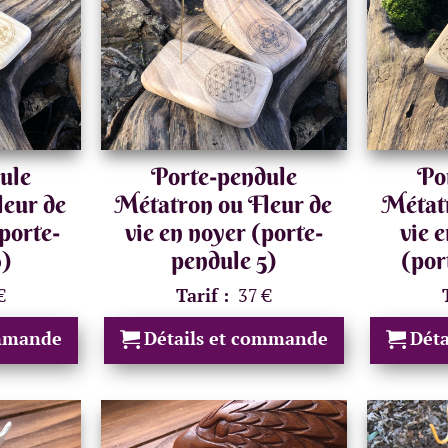
ule
Porte-pendule
Po
leur de
Métatron ou Fleur de
Métatr
(porte-
vie en noyer (porte-
vie 
6)
pendule 5)
(por
€
Tarif :
37 €
ommande
Détails et commande
Dét