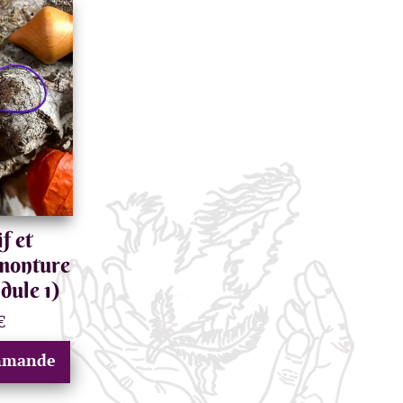
f et
 monture
dule 1)
€
ommande