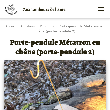
Aux tambours de l'âme
Vente
Menu
de
mobile
tambours
chamaniques,
Accueil
Créations
Pendules
Porte-pendule Métatron en
de
chêne (porte-pendule 2)
créations
Porte-pendule Métatron en
peaux
et
bois
chêne (porte-pendule 2)
et
de
peintures
canalisées,
soins
énergétiques,
stages